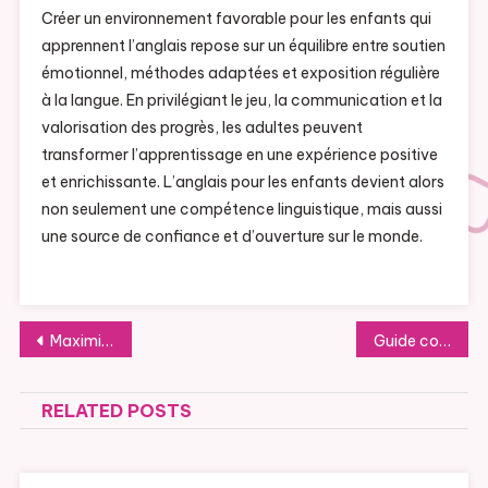
Créer un environnement favorable pour les enfants qui
apprennent l’anglais repose sur un équilibre entre soutien
émotionnel, méthodes adaptées et exposition régulière
à la langue. En privilégiant le jeu, la communication et la
valorisation des progrès, les adultes peuvent
transformer l’apprentissage en une expérience positive
et enrichissante. L’anglais pour les enfants devient alors
non seulement une compétence linguistique, mais aussi
une source de confiance et d’ouverture sur le monde.
Post
Maximizing Returns Through Investment in Thailand’s Flourishing Economy
Guide complet pour l’installation et le choix d’un ascenseur résidentiel
navigation
RELATED POSTS