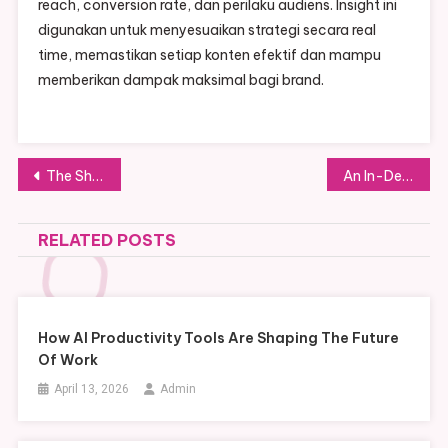
reach, conversion rate, dan perilaku audiens. Insight ini
digunakan untuk menyesuaikan strategi secara real
time, memastikan setiap konten efektif dan mampu
memberikan dampak maksimal bagi brand.
Post
The Shaolin Spiritual Bracelet Unveiled: Journey into Tradition and Inner Peace
An In-Depth Look at Pre-Owned Mercedes-Benz Cars Available in Sydney
navigation
RELATED POSTS
How AI Productivity Tools Are Shaping The Future
Of Work
April 13, 2026
Admin