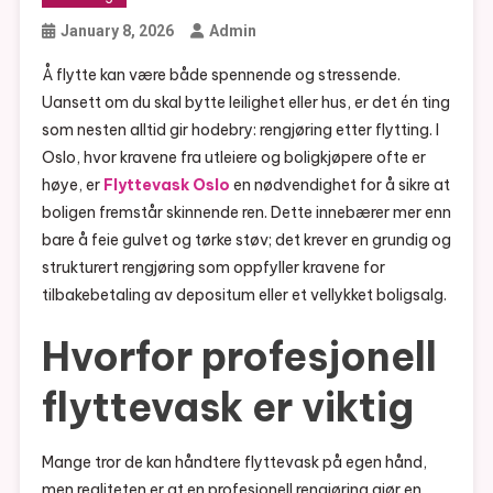
January 8, 2026
Admin
Å flytte kan være både spennende og stressende.
Uansett om du skal bytte leilighet eller hus, er det én ting
som nesten alltid gir hodebry: rengjøring etter flytting. I
Oslo, hvor kravene fra utleiere og boligkjøpere ofte er
høye, er
Flyttevask Oslo
en nødvendighet for å sikre at
boligen fremstår skinnende ren. Dette innebærer mer enn
bare å feie gulvet og tørke støv; det krever en grundig og
strukturert rengjøring som oppfyller kravene for
tilbakebetaling av depositum eller et vellykket boligsalg.
Hvorfor profesjonell
flyttevask er viktig
Mange tror de kan håndtere flyttevask på egen hånd,
men realiteten er at en profesjonell rengjøring gjør en