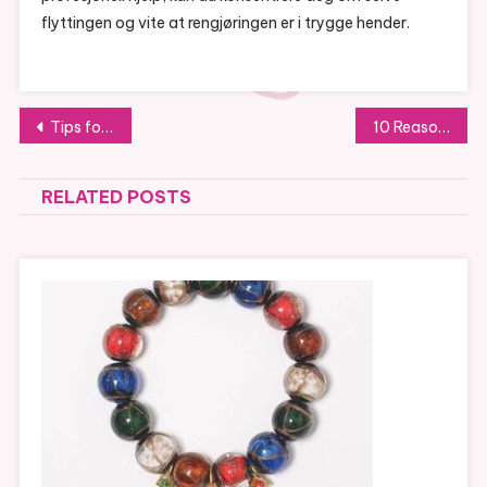
flyttingen og vite at rengjøringen er i trygge hender.
Post
Tips for a Seamless Experience with Car Rentals at Dhaka Airport
10 Reasons to Hire Professional Painters Near You Instead of DIY
navigation
RELATED POSTS