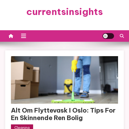
Skip
currentsinsights
to
content
Alt Om Flyttevask I Oslo: Tips For
En Skinnende Ren Bolig
Cleaning