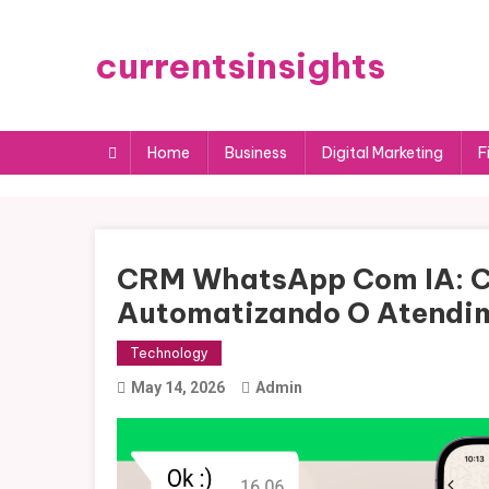
Skip
to
currentsinsights
content
Home
Business
Digital Marketing
F
CRM WhatsApp Com IA: C
Automatizando O Atendi
Technology
May 14, 2026
Admin