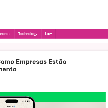
inance
Technology
Law
omo Empresas Estão
mento