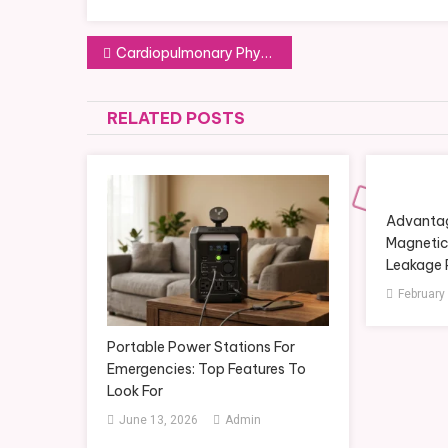
Post
Cardiopulmonary Physiotherapy in Madurai – Advanced Breathing and Heart Recovery Care
navigation
RELATED POSTS
Advantag
Magnetic 
Leakage 
February
Portable Power Stations For
Emergencies: Top Features To
Look For
June 13, 2026
Admin