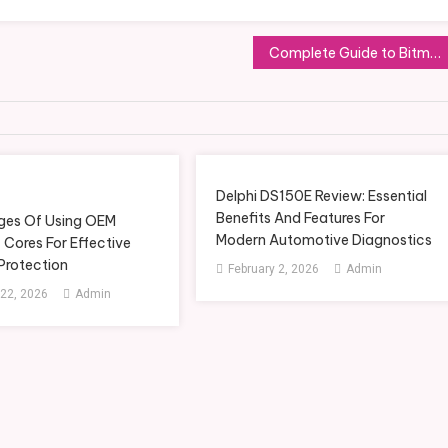
Complete Guide to Bitmain Antminer X9: Everything You Need to Know
Delphi DS150E Review: Essential
Benefits And Features For
es Of Using OEM
Modern Automotive Diagnostics
Cores For Effective
Protection
February 2, 2026
Admin
 22, 2026
Admin