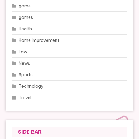
game
games
Health
Home Improvement
Law
News
Sports
Technology
Travel
SIDE BAR