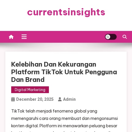
Skip
currentsinsights
to
content
Kelebihan Dan Kekurangan
Platform TikTok Untuk Pengguna
Dan Brand
Digital Marketing
December 20, 2025
Admin
TikTok telah menjadi fenomena global yang
memengaruhi cara orang membuat dan mengonsumsi
konten digital. Platform ini menawarkan peluang besar