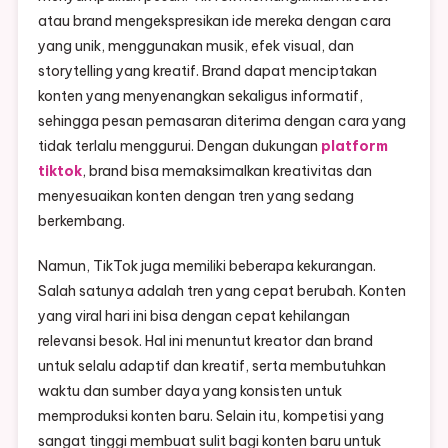
atau brand mengekspresikan ide mereka dengan cara
yang unik, menggunakan musik, efek visual, dan
storytelling yang kreatif. Brand dapat menciptakan
konten yang menyenangkan sekaligus informatif,
sehingga pesan pemasaran diterima dengan cara yang
tidak terlalu menggurui. Dengan dukungan
platform
tiktok
, brand bisa memaksimalkan kreativitas dan
menyesuaikan konten dengan tren yang sedang
berkembang.
Namun, TikTok juga memiliki beberapa kekurangan.
Salah satunya adalah tren yang cepat berubah. Konten
yang viral hari ini bisa dengan cepat kehilangan
relevansi besok. Hal ini menuntut kreator dan brand
untuk selalu adaptif dan kreatif, serta membutuhkan
waktu dan sumber daya yang konsisten untuk
memproduksi konten baru. Selain itu, kompetisi yang
sangat tinggi membuat sulit bagi konten baru untuk