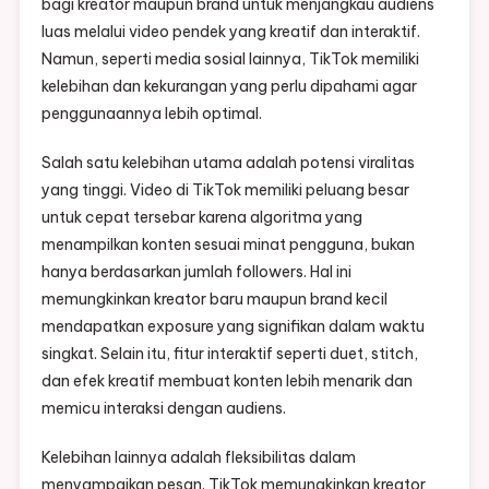
bagi kreator maupun brand untuk menjangkau audiens
luas melalui video pendek yang kreatif dan interaktif.
Namun, seperti media sosial lainnya, TikTok memiliki
kelebihan dan kekurangan yang perlu dipahami agar
penggunaannya lebih optimal.
Salah satu kelebihan utama adalah potensi viralitas
yang tinggi. Video di TikTok memiliki peluang besar
untuk cepat tersebar karena algoritma yang
menampilkan konten sesuai minat pengguna, bukan
hanya berdasarkan jumlah followers. Hal ini
memungkinkan kreator baru maupun brand kecil
mendapatkan exposure yang signifikan dalam waktu
singkat. Selain itu, fitur interaktif seperti duet, stitch,
dan efek kreatif membuat konten lebih menarik dan
memicu interaksi dengan audiens.
Kelebihan lainnya adalah fleksibilitas dalam
menyampaikan pesan. TikTok memungkinkan kreator