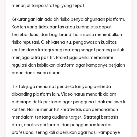
menonjol tanpa strategi yang tepat.
Kekurangan lain adalah risiko penyalahgunaan platform.
Konten yang tidak pantas atau kurang etis dapat
tersebar luas, dan bagi brand, hal ini bisa menimbulkan
risiko reputasi. Oleh karena itu, pengawasan kualitas
konten dan strategi yang matang sangat penting untuk
menjaga citra positif. Brand juga perlu memahami
regulasi dan kebijakan platform agar kampanye berjalan
aman dan sesuai aturan.
TikTok juga menuntut pendekatan yang berbeda
dibanding platform lain. Video harus menarik dalam
beberapa detik pertama agar pengguna tidak melewati
konten. Hal ini menuntut kreativitas dan pemahaman
mendalam tentang audiens target. Strategi berbasis
data, analisis performa, dan penggunaan kreator
profesional sering kali diperlukan agar hasil kampanye