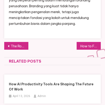
yang berperan penting dalam membangun branding
perusahaan. Branding yang kuat tidak hanya
meningkatkan pengenalan merek, tetapi juga
menciptakan fondasi yang kokoh untuk mendukung
pertumbuhan bisnis dalam jangka panjang.
Post
The Role of the Haramain High-Speed Railway in Reducing Travel Anxiety
How to Find Mt Rainier Cabins Offering Incredible Mountain Vistas
navigation
RELATED POSTS
How AI Productivity Tools Are Shaping The Future
Of Work
April 13, 2026
Admin