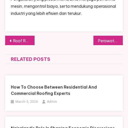
mesin, mengontrol biaya, serta mendukung operasional
industri yang lebih efisien dan terukur.
Post
Roof Repairs Made Simple: Essential Tips for Homeowners
Perawatan Flow Meter Solar agar Performa Tetap Stabil
navigation
RELATED POSTS
How To Choose Between Residential And
Commercial Roofing Experts
March 3, 2026
Admin