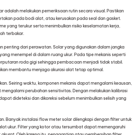
 adalah melakukan pemeriksaan rutin secara visual. Pastikan
takan pada bodi alat, atau kerusakan pada seal dan gasket.
e yang terukur serta menimbulkan risiko keselamatan kerja,
ah terbakar.
n penting dari perawatan. Solar yang digunakan dalam jangka
yang menempel di dalam ruang ukur. Pada tipe mekanis seperti
putaran roda gigi sehingga pembacaan menjadi tidak stabil.
ikan membantu menjaga akurasi alat tetap optimal.
jurkan. Seiring waktu, komponen mekanis dapat mengalami keausan,
at mengalami perubahan sensitivitas. Dengan melakukan kalibrasi
apat dideteksi dan dikoreksi sebelum menimbulkan selisih yang
an. Banyak instalasi flow meter solar dilengkapi dengan filter untuk
lat ukur. Filter yang kotor atau tersumbat dapat memengaruhi
kurat. Oleh karena itu, penggantian atau pembersihan filter