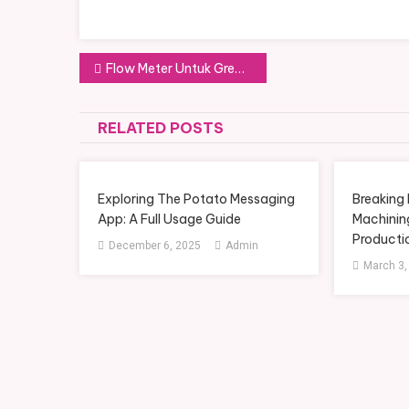
Post
Flow Meter Untuk Grease: Solusi Akurat Pengukuran Pelumas Kental di Industri
navigation
RELATED POSTS
Exploring The Potato Messaging
Breakin
App: A Full Usage Guide
Machinin
Producti
December 6, 2025
Admin
March 3,