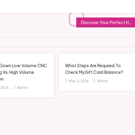
Discover Your Perfect Holiday in the Maldives
g Down Low Volume CNC
What Steps Are Required To
g Vs. High Volume
Check MyGift Card Balance?
on
May 4, 2026
Admin
 2026
Admin