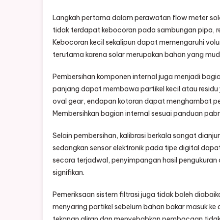
Langkah pertama dalam perawatan flow meter solar
tidak terdapat kebocoran pada sambungan pipa, re
Kebocoran kecil sekalipun dapat memengaruhi volum
terutama karena solar merupakan bahan yang mud
Pembersihan komponen internal juga menjadi bagia
panjang dapat membawa partikel kecil atau residu 
oval gear, endapan kotoran dapat menghambat per
Membersihkan bagian internal sesuai panduan pabr
Selain pembersihan, kalibrasi berkala sangat dian
sedangkan sensor elektronik pada tipe digital dap
secara terjadwal, penyimpangan hasil pengukuran d
signifikan.
Pemeriksaan sistem filtrasi juga tidak boleh diabaik
menyaring partikel sebelum bahan bakar masuk ke a
tekanan aliran dan menyebabkan pembacaan tidak a