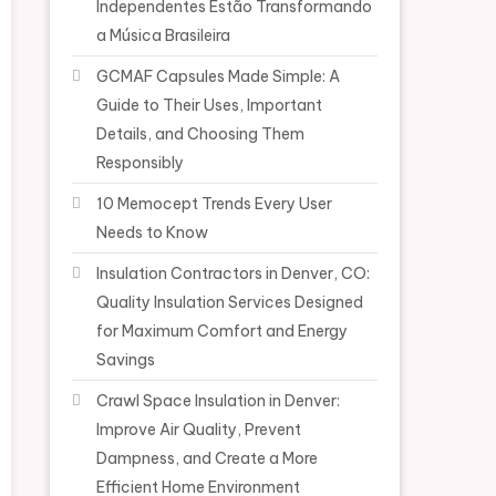
Independentes Estão Transformando
a Música Brasileira
GCMAF Capsules Made Simple: A
Guide to Their Uses, Important
Details, and Choosing Them
Responsibly
10 Memocept Trends Every User
Needs to Know
Insulation Contractors in Denver, CO:
Quality Insulation Services Designed
for Maximum Comfort and Energy
Savings
Crawl Space Insulation in Denver:
Improve Air Quality, Prevent
Dampness, and Create a More
Efficient Home Environment