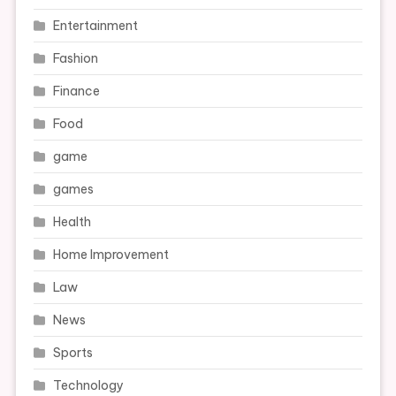
Entertainment
Fashion
Finance
Food
game
games
Health
Home Improvement
Law
News
Sports
Technology