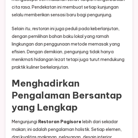
cita rasa. Pendekatan ini membuat setiap kunjungan
selalu memberikan sensasi baru bagi pengunjung.
Selain itu, restoran ini juga peduli pada keberlanjutan,
dengan pemilihan bahan baku lokal yang ramah
lingkungan dan penggunaan metode memasak yang
efisien. Dengan demikian, pengunjung tidak hanya
menikmati hidangan lezat tetapi juga turut mendukung
praktik kuliner berkelanjutan.
Menghadirkan
Pengalaman Bersantap
yang Lengkap
Mengunjungi
Restoran Pagisore
lebih dari sekadar
makan; ini adalah pengalaman holistik. Setiap elemen,
dari kualitas makanan, pelayanan, desain interior,