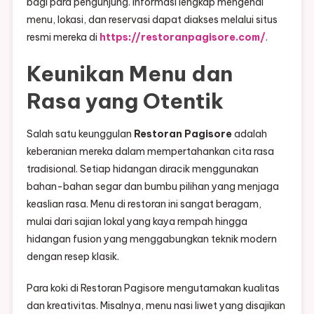
bagi para pengunjung. Informasi lengkap mengenai
menu, lokasi, dan reservasi dapat diakses melalui situs
resmi mereka di
https://restoranpagisore.com/
.
Keunikan Menu dan
Rasa yang Otentik
Salah satu keunggulan
Restoran Pagisore
adalah
keberanian mereka dalam mempertahankan cita rasa
tradisional. Setiap hidangan diracik menggunakan
bahan-bahan segar dan bumbu pilihan yang menjaga
keaslian rasa. Menu di restoran ini sangat beragam,
mulai dari sajian lokal yang kaya rempah hingga
hidangan fusion yang menggabungkan teknik modern
dengan resep klasik.
Para koki di Restoran Pagisore mengutamakan kualitas
dan kreativitas. Misalnya, menu nasi liwet yang disajikan