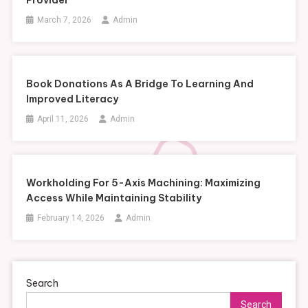
Provider
March 7, 2026
Admin
Book Donations As A Bridge To Learning And
Improved Literacy
April 11, 2026
Admin
Workholding For 5-Axis Machining: Maximizing
Access While Maintaining Stability
February 14, 2026
Admin
Search
Search