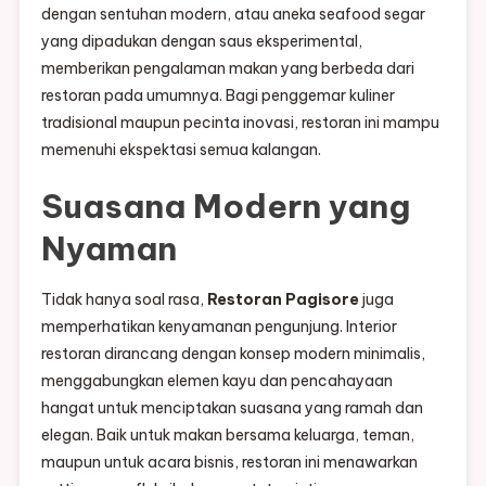
dengan sentuhan modern, atau aneka seafood segar
yang dipadukan dengan saus eksperimental,
memberikan pengalaman makan yang berbeda dari
restoran pada umumnya. Bagi penggemar kuliner
tradisional maupun pecinta inovasi, restoran ini mampu
memenuhi ekspektasi semua kalangan.
Suasana Modern yang
Nyaman
Tidak hanya soal rasa,
Restoran Pagisore
juga
memperhatikan kenyamanan pengunjung. Interior
restoran dirancang dengan konsep modern minimalis,
menggabungkan elemen kayu dan pencahayaan
hangat untuk menciptakan suasana yang ramah dan
elegan. Baik untuk makan bersama keluarga, teman,
maupun untuk acara bisnis, restoran ini menawarkan