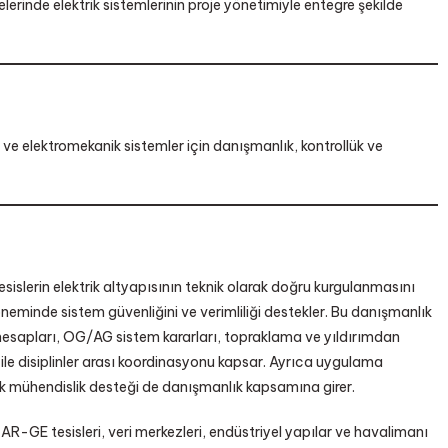
elerinde elektrik sistemlerinin proje yönetimiyle entegre şekilde
ik ve elektromekanik sistemler için danışmanlık, kontrollük ve
esislerin elektrik altyapısının teknik olarak doğru kurgulanmasını
minde sistem güvenliğini ve verimliliği destekler. Bu danışmanlık
 hesapları, OG/AG sistem kararları, topraklama ve yıldırımdan
le disiplinler arası koordinasyonu kapsar. Ayrıca uygulama
elik mühendislik desteği de danışmanlık kapsamına girer.
R-GE tesisleri, veri merkezleri, endüstriyel yapılar ve havalimanı