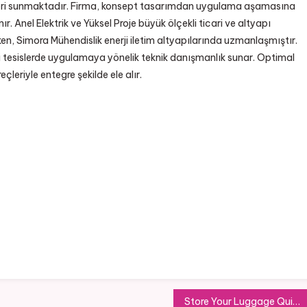
tleri sunmaktadır. Firma, konsept tasarımdan uygulama aşamasına
 Anel Elektrik ve Yüksel Proje büyük ölçekli ticari ve altyapı
ken, Simora Mühendislik enerji iletim altyapılarında uzmanlaşmıştır.
ari tesislerde uygulamaya yönelik teknik danışmanlık sunar. Optimal
eçleriyle entegre şekilde ele alır.
Store Your Luggage Quickly and Securely in Earl’s Court