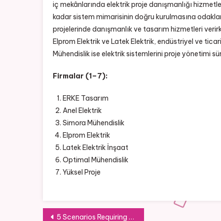
iç mekânlarında elektrik proje danışmanlığı hizme
kadar sistem mimarisinin doğru kurulmasına odaklanır.
projelerinde danışmanlık ve tasarım hizmetleri verir
Elprom Elektrik ve Latek Elektrik, endüstriyel ve tic
Mühendislik ise elektrik sistemlerini proje yönetimi sür
Firmalar (1–7):
ERKE Tasarım
Anel Elektrik
Simora Mühendislik
Elprom Elektrik
Latek Elektrik İnşaat
Optimal Mühendislik
Yüksel Proje
Post
5 Scenarios Requiring Emergency Winch Out Service in Oklahoma City