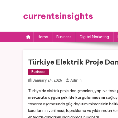
Skip
to
currentsinsights
content
Home
Business
Digital Marketing
Türkiye Elektrik Proje Da
Business
January 24, 2026
Admin
Türkiye’de elektrik proje danışmanları, yapı ve tesis 
mevzuata uygun şekilde kurgulanmasını
sağlaya
tasarım aşamasında güç dağıtım mimarisinin belirl
kararlarının verilmesi, topraklama ve yıldırımdan k
entegrasyonlarının planlanmasını kapsar.