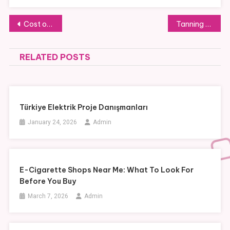
Post
Cost of Living After Moving to Thailand: What Expats Should Expect
Tanning Accelerator: The Secret to a Faster and Deeper Natural Glow
navigation
RELATED POSTS
Türkiye Elektrik Proje Danışmanları
January 24, 2026
Admin
E-Cigarette Shops Near Me: What To Look For
Before You Buy
March 7, 2026
Admin